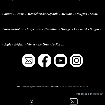
Cannes - Grasse - Mandelieu-la-Napoule - Menton - Mougins - Saint-
Laurent-du-Var - Carpentras - Cavaillon - Orange - Le Pontet - Sorgues
- Agde - Béziers - Nîmes - Le Grau-du-Roi …
Mail :
contact@vegas-productions.com
-
Téléphone :
06 23 70 44 50
-
06 44 14 76 20
Propulsé par
WebSelf