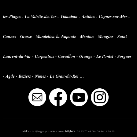
les-Plages - La Valette-du-Var - Vidauban - Antibes - Cagnes-sur-Mer -
Cannes - Grasse - Mandelieu-la-Napoule - Menton - Mougins - Saint-
Laurent-du-Var - Carpentras - Cavaillon - Orange - Le Pontet - Sorgues
- Agde - Béziers - Nîmes - Le Grau-du-Roi …
Mail :
contact@vegas-productions.com
-
Téléphone :
06 23 70 44 50
-
06 44 14 76 20