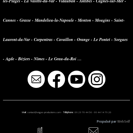
les-Plages - La Valette-du-Var - Vidauban - Antibes - Cagnes-sur-Mer -
Cannes - Grasse - Mandelieu-la-Napoule - Menton - Mougins - Saint-
Laurent-du-Var - Carpentras - Cavaillon - Orange - Le Pontet - Sorgues
- Agde - Béziers - Nîmes - Le Grau-du-Roi …
Mail :
contact@vegas-productions.com
-
Téléphone :
06 23 70 44 50
-
06 44 14 76 20
Propulsé par
WebSelf