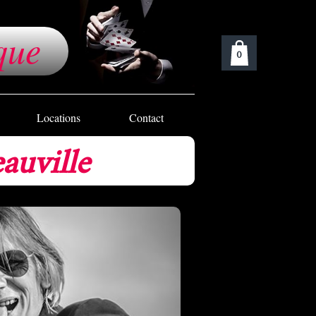
que
0
Locations
Contact
auville