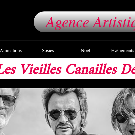
Agence Artisti
Animations
Sosies
Noël
Evénements
Les Vieilles Canailles De