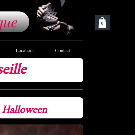
que
0
Locations
Contact
eille
 ​Halloween