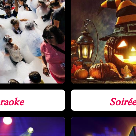
raoke
Soiré