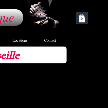
que
0
Locations
Contact
eille